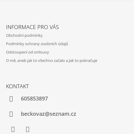
Z
Á
INFORMACE PRO VÁS
P
Obchodní podmínky
A
Podmínky ochrany osobních údajů
T
Odstoupení od smlouvy
Í
O mě, aneb jak to všechno začalo a jak to pokračuje
KONTAKT
605853897
beckovaz@seznam.cz