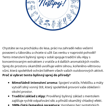
A
J
Í
T
?
Chystáte se na procházku do lesa, práci na zahradě nebo večerní
posezení u táboráku a chcete si užít čas venku v naprosté pohodě?
HLEDAT
Tento intenzivní bylinný sprej v sobě spojuje tradiční sílu Alpy s
koncentrovaným extraktem z vratiče a 4 dalších aromatických rostlin.
Sprej do prostoru okamžitě uvolňuje velmi silnou, kořeněno-větrovou
vůni, která spolehlivě ochrání během všech vašich outdoorových aktivit.
D
Proč si vybrat tento bylinný sprej do přírody?
O
P
Mimořádně intenzivní aroma:
Spojení vratiče, hřebíčku a máty
O
vytváří silný vonný štít, který spolehlivě provoní vaše oblečení i
R
okolní prostor.
U
Tradiční základ z Alpy:
Prověřený bylinný základ s mentolem
Č
zajišťuje rychlé odpařování silic a přináší okamžitý chladivý efekt.
U
100% čistá řemeslná receptura:
Vyrobeno bez syntetických