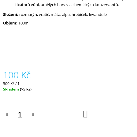
J
fixátorů vůní, umělých barviv a chemických konzervantů.
E
Složení:
rozmarýn, vratič, máta, alpa, hřebíček, levandule
M
E
Objem:
100ml
BYLINNÉ
GERÁNIOVÉ
TONIKUM
(NEEM
&
VILÍN)
190
100 Kč
Kč
Měrná
500 Kč / 1 l
cena:
Skladem
(>5 ks)
DO
KOŠÍKU