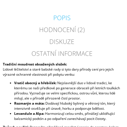
POPIS
HODNOCENÍ (2)
DISKUZE
OSTATNÍ INFORMACE
Tradiční moudrost obsažených složek:
Lidové léčitelství a staré babské rady si tyto dary přírody cení pro jejich
výrazné ochranné vlastnosti při pobytu venku:
Vratič obecný a hřebíček:
Nejslavnější duo v lidové tradici, ke
kterému se naši předkové po generace obraceli při letních toulkách
přírodou. Vyznačuje se velmi specifickou, ostrou vůní, kterou lidé
milují, ale v přírodě přirozeně čistí prostor.
Rozmarýn a máta:
Dodávají hluboký bylinný a větrový tón, který
intenzivně osvěžuje při únavě, horku a podporuje bdělost.
Levandule a Alpa:
Harmonizují celou směs, přinášejí uklidňující
balzamický podtón a po odpaření zanechávají pocit čistoty.