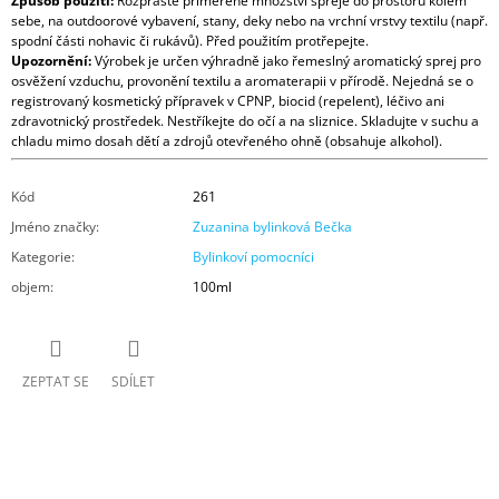
Způsob použití:
Rozprašte přiměřené množství spreje do prostoru kolem
sebe, na outdoorové vybavení, stany, deky nebo na vrchní vrstvy textilu (např.
spodní části nohavic či rukávů). Před použitím protřepejte.
Upozornění:
Výrobek je určen výhradně jako řemeslný aromatický sprej pro
osvěžení vzduchu, provonění textilu a aromaterapii v přírodě. Nejedná se o
registrovaný kosmetický přípravek v CPNP, biocid (repelent), léčivo ani
zdravotnický prostředek. Nestříkejte do očí a na sliznice. Skladujte v suchu a
chladu mimo dosah dětí a zdrojů otevřeného ohně (obsahuje alkohol).
Kód
261
Jméno značky
:
Zuzanina bylinková Bečka
Kategorie
:
Bylinkoví pomocníci
objem
:
100ml
ZEPTAT SE
SDÍLET