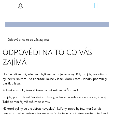
K
Přejít
NÁKUP
M
HLEDAT
na
KOŠÍK
O
PŘIHLÁŠENÍ
ZPĚT
ZPĚT
obsah
Š
Í
C
K
O
P
Domů
Odpovědi na to co vás zajímá
O
ODPOVĚDI NA TO CO VÁS
T
ZAJÍMÁ
Ř
E
B
Hodně lidí se ptá, kde beru bylinky na moje výrobky. K
dyž to jde, tak většinu
U
bylinek si sbírám - na zahradě, louce v lese. Mám k tomu ideální podmínky -
barák u lesa.
J
Krásné rostlinky také sbírám na mé milované Šumavě.
E
Co jde, použiji hned čerstvé - tinktury, odvary na zubní vodu a sprej, či olej.
T
Také samozřejmě suším na zimu.
E
Některé byliny se ale sbírat nevyplatí - kořeny, nebo byliny, které u nás
N
nerostou, nebo rostou v tak malé míře, že jsou i chráněné. proto objednávám