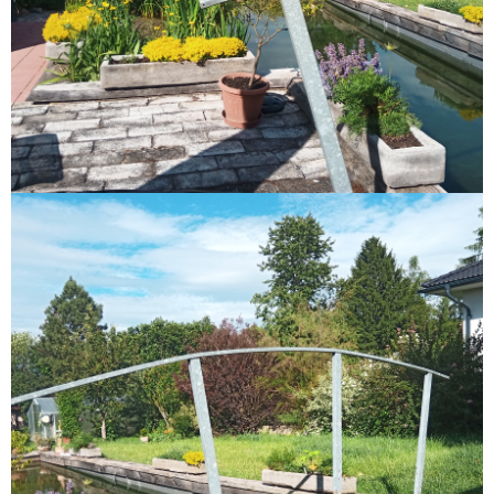
J
E
M
E
BYLINNÉ
OCHRANNÉ
KOMBO
(GREP
&
LAPACHO)
100
Kč