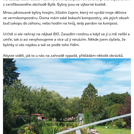
z certifikovaného obchodě Bylík. Byliny jsou ve výborné kvalitě.
A
Mnou pěstované byliny hnojím, žížalím čajem, který mi vyrábí moje dělnice
J
ve vermikompostéru. Doma mám také bokashi kompostéry, ale jejich obsah
Í
buď zakopu do záhonu, nebo hodím na hnůj, tedy pardon na kompost.
T
Určitě si ale nehraji na nějkaé BIO. Zasadím rostlinu a když se jí u mě nelíbí a
?
umře, tak si asi nevyhovujeme a více už ji nesázím. Někde jsem slyšela, že
bylinky si vás najdou a tak se podle toho řídím.
Abyste viděli, jak to u nás na zahradě vypadá, přikládám několik obrázků.
HLEDAT
D
O
P
O
R
U
Č
U