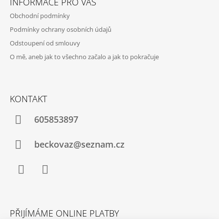
INFORMACE PRO VÁS
P
K
Obchodní podmínky
Y
A
V
Podmínky ochrany osobních údajů
T
Ý
Odstoupení od smlouvy
P
Í
I
O mě, aneb jak to všechno začalo a jak to pokračuje
S
U
KONTAKT
605853897
beckovaz@seznam.cz
Facebook
WhatsApp
PŘIJÍMÁME ONLINE PLATBY