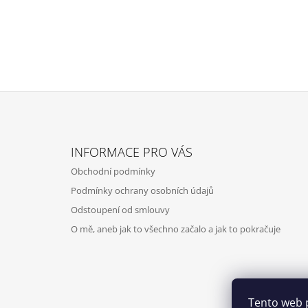
Z
Á
INFORMACE PRO VÁS
P
Obchodní podmínky
A
Podmínky ochrany osobních údajů
T
Odstoupení od smlouvy
Í
O mě, aneb jak to všechno začalo a jak to pokračuje
Tento web 