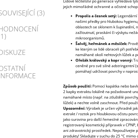
Lidové léčitelství po generace vyhledává tyt
jejich mimořádné ochranné a očistné schopn
SOUVISEJÍCÍ (3)
Propolis a česnek setý:
Legendární 
našimi předky pro hlubokou hygienu,
HODNOCENÍ
oblastech se sklonem k šupinatění,
zažloutnutí, praskání či výskytu než
(1)
mikroorganismů.
Šalvěj, heřmánek a měsíček:
Prověř
ke kterým se lidé obraceli při potřebě 
DISKUZE
namáhané okolí nehtových lůžek a pod
Ořešák královský a kopr vonný:
Tra
ceněné pro své silné adstringentní (st
OSTATNÍ
pomáhají udržovat povrchy v naprost
INFORMACE
Způsob použití:
Pomocí kapátka nebo bavlně
2 kapky extraktu lokálně na požadované una
namáhané místo (např. na ztluštělé povrchy 
lůžek) a nechte volně zaschnout. Před použi
Upozornění:
Výrobek je určen výhradně jak
extrakt / roztok pro hloubkovou očistu povr
jako surovina pro další řemeslné zpracován
registrovaný kosmetický přípravek v CPNP, b
ani zdravotnický prostředek. Nepoužívejte při
produkty! Skladujte v suchu do 25 °C mimo d