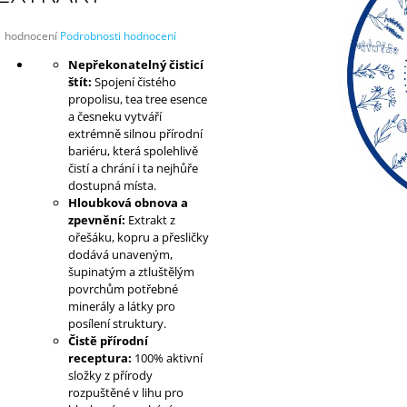
STRAVY
VRATIČE A HŘEB
100 Kč
100 Kč
Průměrné
1 hodnocení
Podrobnosti hodnocení
hodnocení
Nepřekonatelný čisticí
produktu
štít:
Spojení čistého
e
propolisu, tea tree esence
,0
a česneku vytváří
5
extrémně silnou přírodní
vězdiček.
bariéru, která spolehlivě
čistí a chrání i ta nejhůře
dostupná místa.
Hloubková obnova a
zpevnění:
Extrakt z
ořešáku, kopru a přesličky
dodává unaveným,
šupinatým a ztluštělým
povrchům potřebné
minerály a látky pro
posílení struktury.
Čistě přírodní
receptura:
100% aktivní
složky z přírody
rozpuštěné v lihu pro