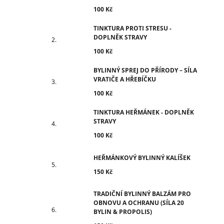
100 Kč
TINKTURA PROTI STRESU -
DOPLNĚK STRAVY
100 Kč
BYLINNÝ SPREJ DO PŘÍRODY – SÍLA
VRATIČE A HŘEBÍČKU
100 Kč
TINKTURA HEŘMÁNEK - DOPLNĚK
STRAVY
100 Kč
HEŘMÁNKOVÝ BYLINNÝ KALÍŠEK
150 Kč
TRADIČNÍ BYLINNÝ BALZÁM PRO
OBNOVU A OCHRANU (SÍLA 20
BYLIN & PROPOLIS)