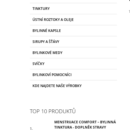
TINKTURA - DOPLNĚK STRAVY
A
G
100 Kč
TINKTURY
N
O
R
N
ÚSTNÍ ROZTOKY A OLEJE
I
Í
E
j
BYLINNÉ KAPSLE
5
P
z
A
SIRUPY A ŠŤÁVY
N
h
BYLINKOVÉ MEDY
E
L
SVÍČKY
BYLINKOVÍ POMOCNÍCI
KDE NAJDETE NAŠE VÝROBKY
TOP 10 PRODUKTŮ
MENSTRUACE COMFORT – BYLINNÁ
TINKTURA - DOPLNĚK STRAVY