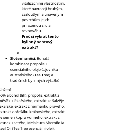
vitalizačními vlastnostmi,
které navracejí hrubým,
zažloutlým a unaveným
povrchům jejich
přirozenou sílu a
rovnováhu.
Proč si vybrat tento
bylinný nehtový
extrakt?
Složení směsi
: Bohatá
kombinace propolisu,
esenciálního oleje čajovníku
australského (Tea Tree) a
tradičních bylinných výtažků.
Složení
50% alcohol (líh), propolis, extrakt z
měsíčku lékařského, extrakt ze šalvěje
lékařské, extrakt z heřmánku pravého,
extrakt z ořešáku královského, extrakt
ze semen kopru vonného, extrakt z
česneku setého, Melaleuca Alternifolia
Leaf Oil (Tea Tree esenciální olej).