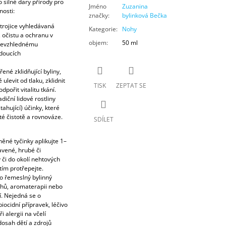
o silné dary přírody pro
Jméno
Zuzanina
osti:
značky
:
bylinková Bečka
trojice vyhledávaná
Kategorie
:
Nohy
 očistu a ochranu v
objem
:
50 ml
 nevzhlednému
ádoucích
ené zklidňující byliny,
ulevit od tlaku, zklidnit
TISK
ZEPTAT SE
pořit vitalitu tkání.
diční lidové rostliny
ahující) účinky, které
é čistotě a rovnováze.
SDÍLET
né tyčinky aplikujte 1–
vené, hrubé či
či do okolí nehtových
tím protřepejte.
o řemeslný bylinný
chů, aromaterapii nebo
í. Nejedná se o
iocidní přípravek, léčivo
 alergii na včelí
osah dětí a zdrojů