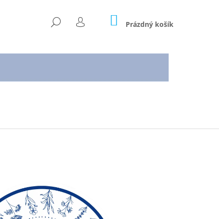
NÁKUPNÍ
HLEDAT
KOŠÍK
Prázdný košík
PŘIHLÁŠENÍ
Následující
O PŘÍRODY – SÍLA