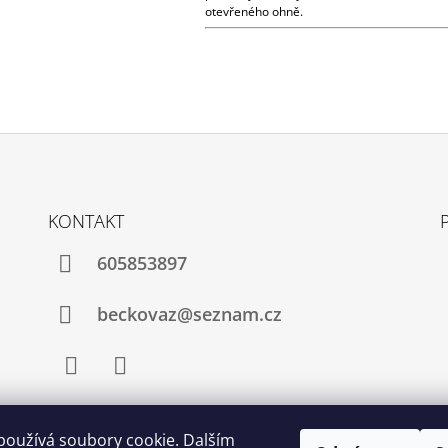
otevřeného ohně.
KONTAKT
605853897
beckovaz@seznam.cz
Facebook
WhatsApp
používá soubory cookie. Dalším