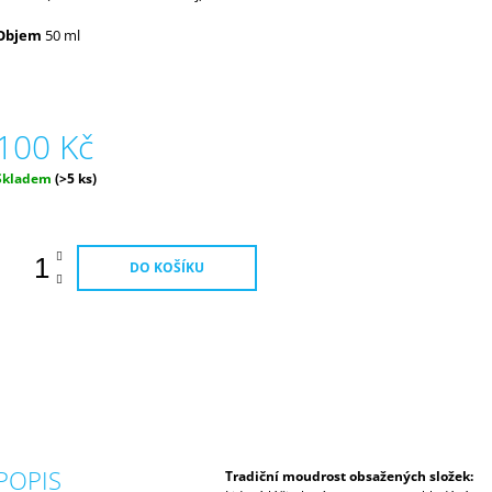
Objem
50 ml
100 Kč
Měrná
Skladem
(>5 ks)
ena:
DO KOŠÍKU
POPIS
Tradiční moudrost obsažených složek: