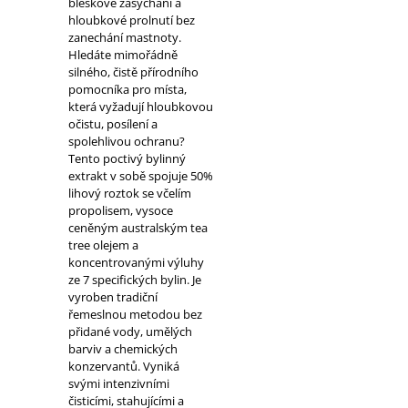
bleskové zasychání a
hloubkové prolnutí bez
zanechání mastnoty.
Hledáte mimořádně
silného, čistě přírodního
pomocníka pro místa,
která vyžadují hloubkovou
očistu, posílení a
spolehlivou ochranu?
Tento poctivý bylinný
extrakt v sobě spojuje 50%
lihový roztok se včelím
propolisem, vysoce
ceněným australským tea
tree olejem a
koncentrovanými výluhy
ze 7 specifických bylin. Je
vyroben tradiční
řemeslnou metodou bez
přidané vody, umělých
barviv a chemických
konzervantů. Vyniká
svými intenzivními
čisticími, stahujícími a