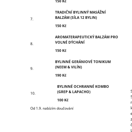
150 Kč
TRADIČNÍ BYLINNÝ MASÁŽNÍ
BALZÁM (SÍLA 12 BYLIN)
150 Kč
AROMATERAPEUTICKÝ BALZÁM PRO
VOLNÉ DÝCHÁNÍ
150 Kč
BYLINNÉ GERÁNIOVÉ TONIKUM
(NEEM & VILÍN)
190 Kč
BYLINNÉ OCHRANNÉ KOMBO
(GREP & LAPACHO)
100 Kč
Od 1.9. nabízím doučování